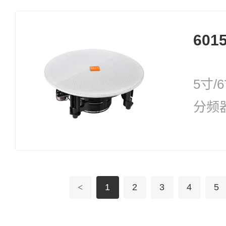
601
5寸
分频
功率
30W
<
1
2
3
4
5