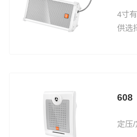
4寸
供选
35W
608
定压/