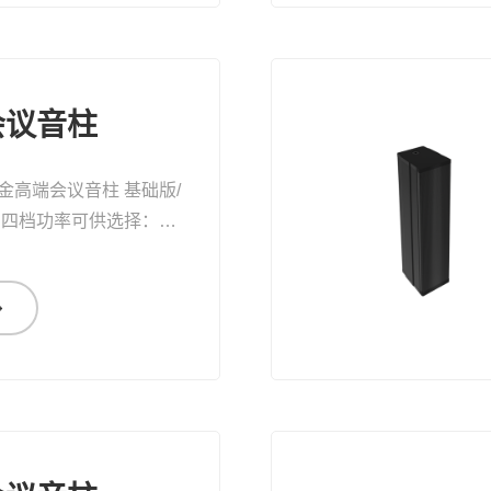
会议音柱
金高端会议音柱 基础版/
 四档功率可供选择：
00W、300W