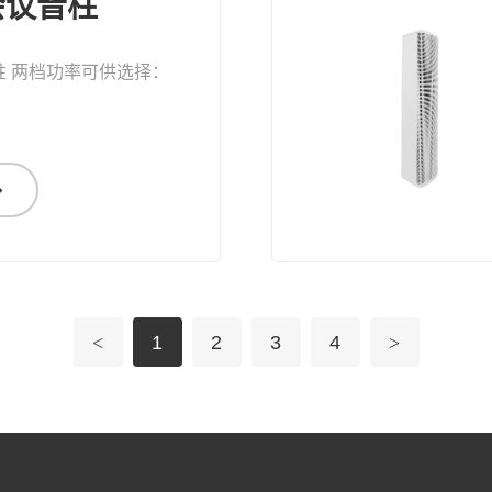
会议音柱
柱 两档功率可供选择：
<
1
2
3
4
>