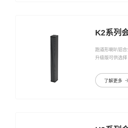
K2系列
跑道形喇叭铝合
升级版可供选择
50W、100W、2
了解更多