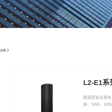
全部
L2-E1
跑道型会议音柱
择：50W、100