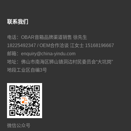
联系我们
电话：OBAR音箱品牌渠道销售 徐先生
18225492347 / OEM合作洽谈 江女士 15168196667
邮箱：enquiry@china-yindu.com
地址：佛山市南海区狮山镇洞边村民委员会“大坑岗”
地段工业区自编3号
微信公众号